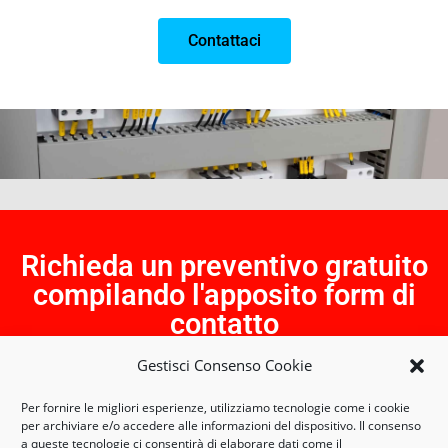
Contattaci
Richieda un preventivo gratuito
compilando l'apposito form di
contatto
Gestisci Consenso Cookie
Per fornire le migliori esperienze, utilizziamo tecnologie come i cookie
vanner.landiona@gmail.com
per archiviare e/o accedere alle informazioni del dispositivo. Il consenso
a queste tecnologie ci consentirà di elaborare dati come il